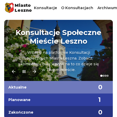
Miasto
Konsultacje
O Konsultacjach
Archiwum
Leszno
Konsultacje Społeczne
Mieście Leszno
Witamy na platformie Konsultacji
Społecznych Miasta Leszna. Zobacz,
skomentuj - miej wpływ na to co dzieje się
w Twoim mieście.
0
Aktualne
1
Planowane
0
Zakończone